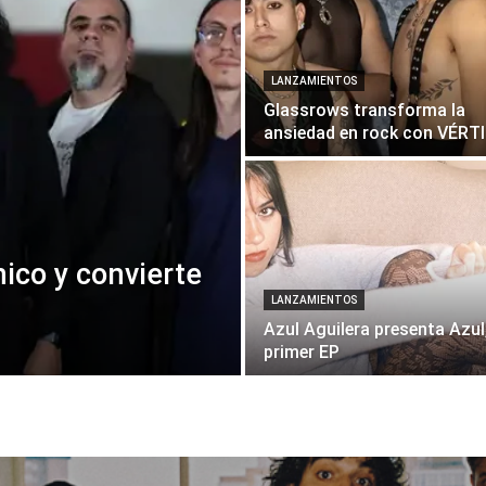
LANZAMIENTOS
Glassrows transforma la
ansiedad en rock con VÉRT
ico y convierte
LANZAMIENTOS
Azul Aguilera presenta Azul
primer EP