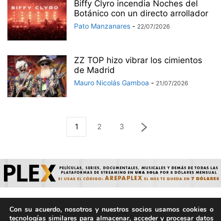
Biffy Clyro incendia Noches del
Botánico con un directo arrollador
Pato Manzanares
-
22/07/2026
ZZ TOP hizo vibrar los cimientos
de Madrid
Mauro Nicolás Gamboa
-
21/07/2026
1
2
3
Con su acuerdo, nosotros y nuestros socios usamos cookies o
© ArepaVolatil.Com 2021-2025 - Hecho por humanos, no por
tecnologías similares para almacenar, acceder y procesar datos