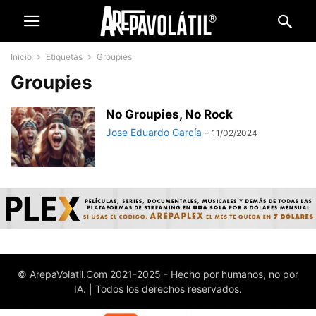
Inicio
Etiquetas
Groupies
Groupies
No Groupies, No Rock
Jose Eduardo García
-
11/02/2024
© ArepaVolatil.Com 2021-2025 - Hecho por humanos, no por
IA. | Todos los derechos reservados.