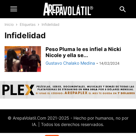
Inicio
Etiquetas
Infidelidad
Infidelidad
Peso Pluma le es infiel a Nicki
Nicole y ella se...
Gustavo Chalako Medina
-
14/02/2024
© ArepaVolatil.Com 2021-2025 - Hecho por humanos, no por
IA. | Todos los derechos reservados.