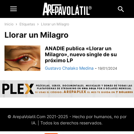
Inicio
Etiquetas
Llorar un Milagro
Llorar un Milagro
ANADIE publica «Llorar un
Milagro», nuevo single de su
próximo LP
Gustavo Chalako Medina
-
19/01/2024
© ArepaVolatil.Com 2021-2025 - Hecho por humanos, no por
IA. | Todos los derechos reservados.