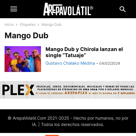
Inicio
Etiquetas
Mango Dub
Mango Dub
Mango Dub y Chirola lanzan el
single “Tatuaje”
Gustavo Chalako Medina
-
04/02/2024
© ArepaVolatil.Com 2021-2025 - Hecho por humanos, no por
IA. | Todos los derechos reservados.