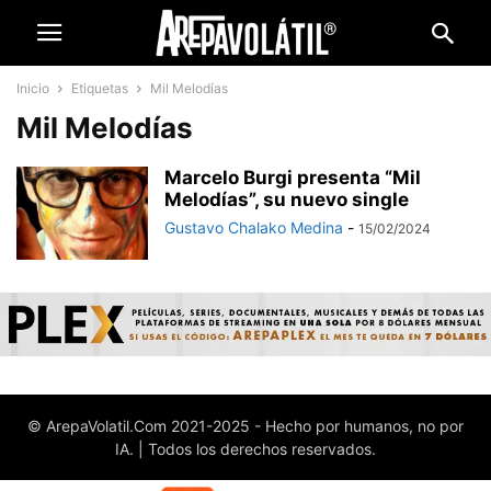
Inicio
Etiquetas
Mil Melodías
Mil Melodías
Marcelo Burgi presenta “Mil
Melodías”, su nuevo single
Gustavo Chalako Medina
-
15/02/2024
© ArepaVolatil.Com 2021-2025 - Hecho por humanos, no por
IA. | Todos los derechos reservados.