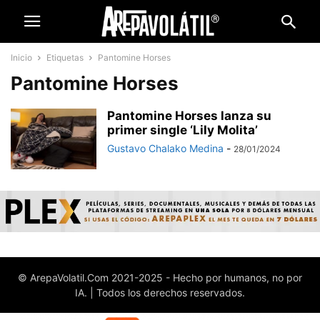
Inicio
Etiquetas
Pantomine Horses
Pantomine Horses
Pantomine Horses lanza su
primer single ‘Lily Molita’
Gustavo Chalako Medina
-
28/01/2024
© ArepaVolatil.Com 2021-2025 - Hecho por humanos, no por
IA. | Todos los derechos reservados.