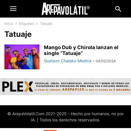
Inicio
Etiquetas
Tatuaje
Tatuaje
Mango Dub y Chirola lanzan el
single “Tatuaje”
Gustavo Chalako Medina
-
04/02/2024
© ArepaVolatil.Com 2021-2025 - Hecho por humanos, no por
IA. | Todos los derechos reservados.