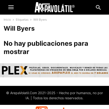
Inicio
Etiquetas
Will Byers
Will Byers
No hay publicaciones para
mostrar
© ArepaVolatil.Com 2021-2025 - Hecho por humanos, no por
IA. | Todos los derechos reservados.