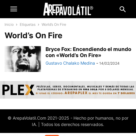
Inicio
Etiquetas
World’s On Fire
World’s On Fire
Bryce Fox: Encendiendo el mundo
con «World’s On Fire»
Gustavo Chalako Medina
-
14/02/2024
© ArepaVolatil.Com 2021-2025 - Hecho por humanos, no por
IA. | Todos los derechos reservados.