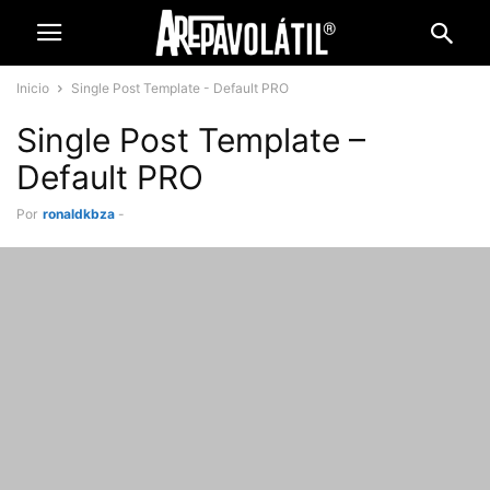
Inicio
Single Post Template - Default PRO
Single Post Template –
Default PRO
Por
ronaldkbza
-