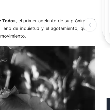
Rec
Re
"
c
de Todo»
, el primer adelanto de su próximo EP
d
l
o lleno de inquietud y el agotamiento, que se
t
 movimiento.