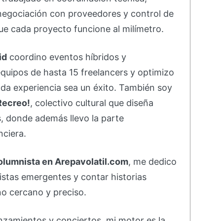
negociación con proveedores y control de
e cada proyecto funcione al milímetro.
id
coordino eventos híbridos y
equipos de hasta 15 freelancers y optimizo
da experiencia sea un éxito. También soy
Recreo!
, colectivo cultural que diseña
s, donde además llevo la parte
nciera.
olumnista en Arepavolatil.com
, me dedico
rtistas emergentes y contar historias
o cercano y preciso.
nzamientos y conciertos, mi motor es la