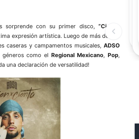
Rec
Re
"
c
 sorprende con su primer disco,
“Cien x
d
l
xima expresión artística. Luego de más de dos
t
nes caseras y campamentos musicales,
ADSO
n géneros como el
Regional Mexicano
,
Pop
,
oda una declaración de versatilidad!