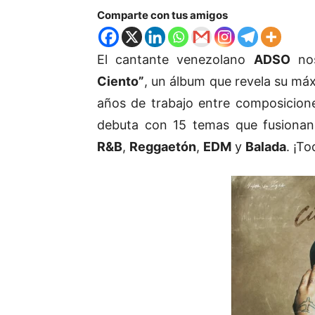
Comparte con tus amigos
El cantante venezolano
ADSO
nos
Ciento”
, un álbum que revela su má
años de trabajo entre composicio
debuta con 15 temas que fusiona
R&B
,
Reggaetón
,
EDM
y
Balada
. ¡T