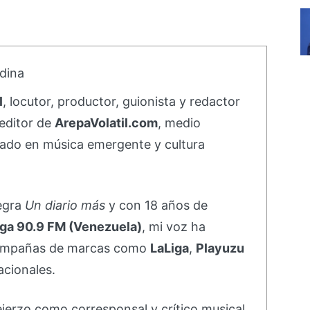
dina
l
, locutor, productor, guionista y redactor
editor de
ArepaVolatil.com
, medio
ado en música emergente y cultura
negra
Un diario más
y con 18 años de
ga 90.9 FM (Venezuela)
, mi voz ha
campañas de marcas como
LaLiga
,
Playuzu
acionales.
ejerzo como corresponsal y crítico musical,