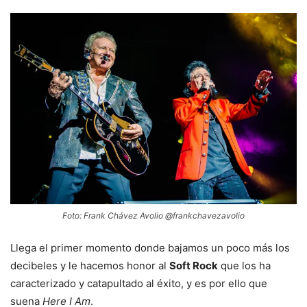
Foto: Frank Chávez Avolio @frankchavezavolio
Llega el primer momento donde bajamos un poco más los
decibeles y le hacemos honor al
Soft Rock
que los ha
caracterizado y catapultado al éxito, y es por ello que
suena
Here I Am
.