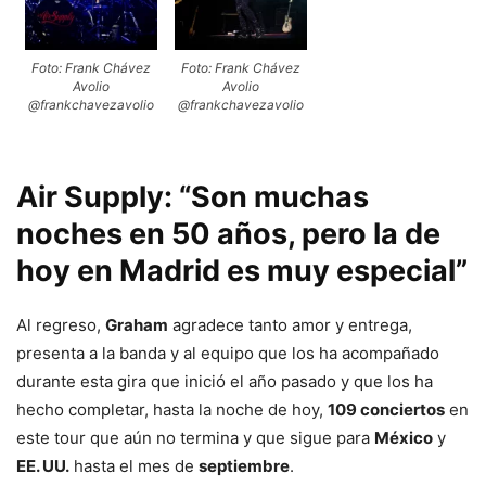
Foto: Frank Chávez
Foto: Frank Chávez
Avolio
Avolio
@frankchavezavolio
@frankchavezavolio
Air Supply: “Son muchas
noches en 50 años, pero la de
hoy en Madrid es muy especial”
Al regreso,
Graham
agradece tanto amor y entrega,
presenta a la banda y al equipo que los ha acompañado
durante esta gira que inició el año pasado y que los ha
hecho completar, hasta la noche de hoy,
109 conciertos
en
este tour que aún no termina y que sigue para
México
y
EE. UU.
hasta el mes de
septiembre
.