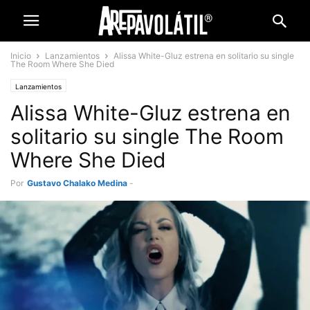
Inicio
Lanzamientos
Alissa White-Gluz estrena en solitario su single
The Room Where She Died
Lanzamientos
Alissa White-Gluz estrena en
solitario su single The Room
Where She Died
Por
Gustavo Chalako Medina
-