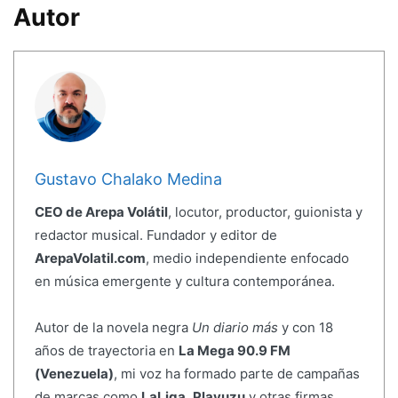
Autor
Gustavo Chalako Medina
CEO de Arepa Volátil
, locutor, productor, guionista y
redactor musical. Fundador y editor de
ArepaVolatil.com
, medio independiente enfocado
en música emergente y cultura contemporánea.
Autor de la novela negra
Un diario más
y con 18
años de trayectoria en
La Mega 90.9 FM
(Venezuela)
, mi voz ha formado parte de campañas
de marcas como
LaLiga
,
Playuzu
y otras firmas