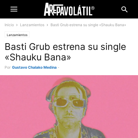
Inicio
Lanzamientos
Basti Grub estrena su single «Shauku Bana»
Lanzamientos
Basti Grub estrena su single
«Shauku Bana»
Por
Gustavo Chalako Medina
-