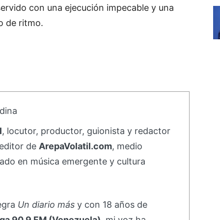
ervido con una ejecución impecable y una
 de ritmo.
dina
l
, locutor, productor, guionista y redactor
editor de
ArepaVolatil.com
, medio
ado en música emergente y cultura
negra
Un diario más
y con 18 años de
ga 90.9 FM (Venezuela)
, mi voz ha