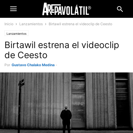
Inicio
Lanzamientos
Birtawil estrena el videoclip de Ceesto
Lanzamientos
Birtawil estrena el videoclip
de Ceesto
Por
Gustavo Chalako Medina
-