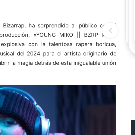
Rec
Re
"
c
o,
Bizarrap
, ha sorprendido al público con el
d
l
 producción, «YOUNG MIKO || BZRP Music
t
explosiva con la talentosa rapera boricua,
ical del 2024 para el artista originario de
ir la magia detrás de esta inigualable unión