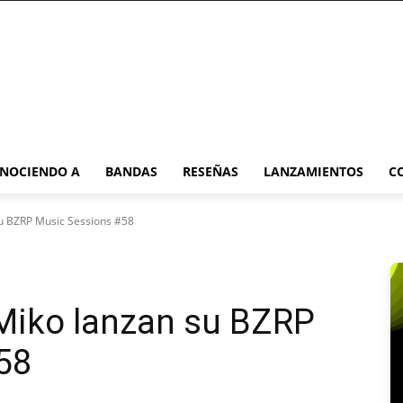
NOCIENDO A
BANDAS
RESEÑAS
LANZAMIENTOS
C
su BZRP Music Sessions #58
 Miko lanzan su BZRP
58