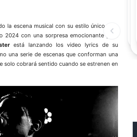
Rec
Re
"
c
o la escena musical con su estilo único y su
d
l
ño 2024 con una sorpresa emocionante para
t
ster
está lanzando los video lyrics de su
o una serie de escenas que conforman una
ue solo cobrará sentido cuando se estrenen en