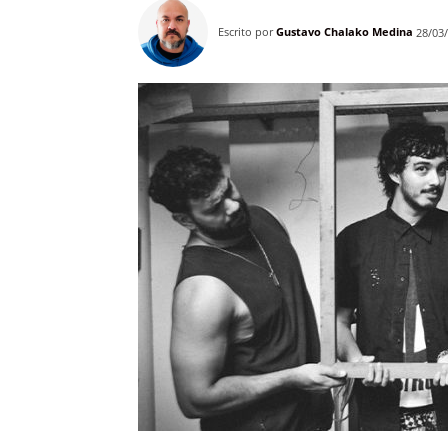
Escrito por
Gustavo Chalako Medina
28/03