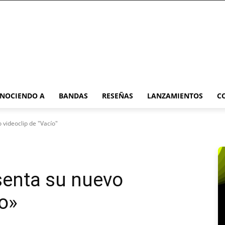
NOCIENDO A
BANDAS
RESEÑAS
LANZAMIENTOS
C
videoclip de "Vacío"
enta su nuevo
ío»