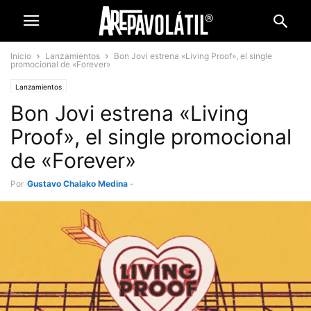
Inicio
Lanzamientos
Bon Jovi estrena «Living Proof», el single
promocional de «Forever»
Lanzamientos
Bon Jovi estrena «Living
Proof», el single promocional
de «Forever»
Por
Gustavo Chalako Medina
-