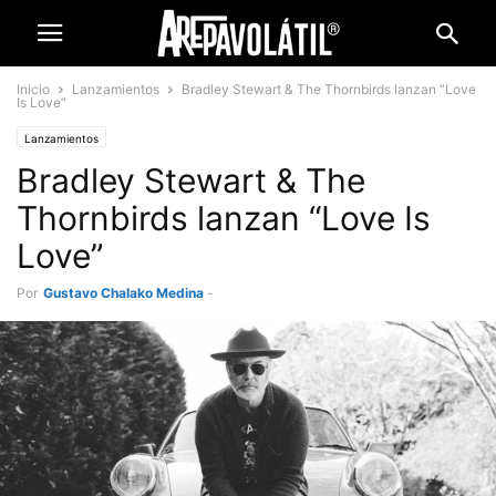
Inicio
Lanzamientos
Bradley Stewart & The Thornbirds lanzan “Love
Is Love”
Lanzamientos
Bradley Stewart & The
Thornbirds lanzan “Love Is
Love”
Por
Gustavo Chalako Medina
-