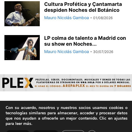
Cultura Profética y Çantamarta
despiden Noches del Botánico
Mauro Nicolás Gamboa
-
01/08/2026
LP colma de talento a Madrid con
su show en Noches...
Mauro Nicolás Gamboa
-
30/07/2026
Con su acuerdo, nosotros y nuestros socios usamos cookies o
© ArepaVolatil.Com 2021-2025 - Hecho por humanos, no por
tecnologías similares para almacenar, acceder y procesar datos
IA. | Todos los derechos reservados.
que nos ayudan a ofrecerle un mejor contenido. Clic en ajustes
para leer más.