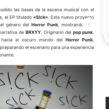
Rec
Re
udido las bases de la escena musical con el
"
, el EP titulado
«Sick»
. Este nuevo proyecto
c
d
 el género del
Horror Punk
, mostrando una
l
t
 narrativa de
BRXYY
. Originario del
pop punk
,
hacia el oscuro mundo del
Horror Punk
,
y preparando el escenario para una experiencia
onante.