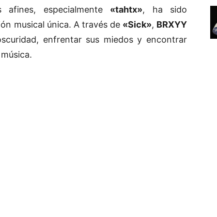
s afines, especialmente
«tahtx»
, ha sido
ión musical única. A través de
«Sick»
,
BRXYY
 oscuridad, enfrentar sus miedos y encontrar
 música.