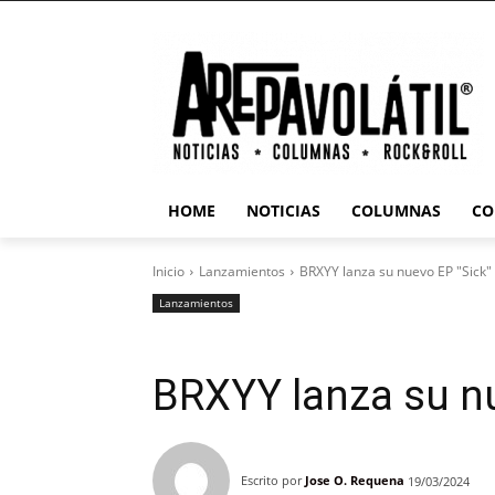
HOME
NOTICIAS
COLUMNAS
CO
Inicio
Lanzamientos
BRXYY lanza su nuevo EP "Sick"
Lanzamientos
BRXYY lanza su n
Escrito por
Jose O. Requena
19/03/2024