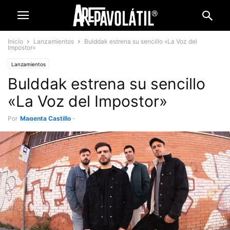
Inicio
Lanzamientos
Bulddak estrena su sencillo «La Voz del
Impostor»
Lanzamientos
Bulddak estrena su sencillo
«La Voz del Impostor»
Por
Magenta Castillo
-