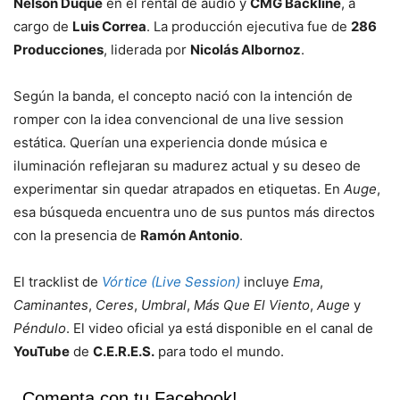
Nelson Duque
en el rental de audio y
CMG Backline
, a
cargo de
Luis Correa
. La producción ejecutiva fue de
286
Producciones
, liderada por
Nicolás Albornoz
.
Según la banda, el concepto nació con la intención de
romper con la idea convencional de una live session
estática. Querían una experiencia donde música e
iluminación reflejaran su madurez actual y su deseo de
experimentar sin quedar atrapados en etiquetas. En
Auge
,
esa búsqueda encuentra uno de sus puntos más directos
con la presencia de
Ramón Antonio
.
El tracklist de
Vórtice (Live Session)
incluye
Ema
,
Caminantes
,
Ceres
,
Umbral
,
Más Que El Viento
,
Auge
y
Péndulo
. El video oficial ya está disponible en el canal de
YouTube
de
C.E.R.E.S.
para todo el mundo.
Comenta con tu Facebook!