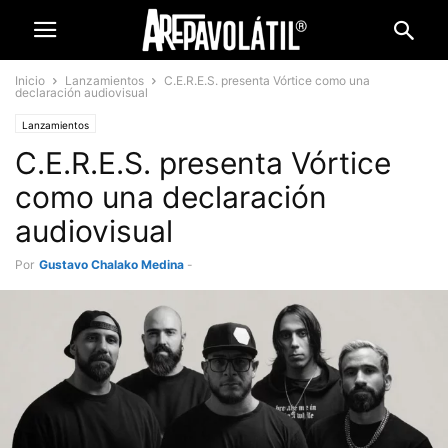
Inicio
Lanzamientos
C.E.R.E.S. presenta Vórtice como una
declaración audiovisual
Lanzamientos
C.E.R.E.S. presenta Vórtice
como una declaración
audiovisual
Por
Gustavo Chalako Medina
-