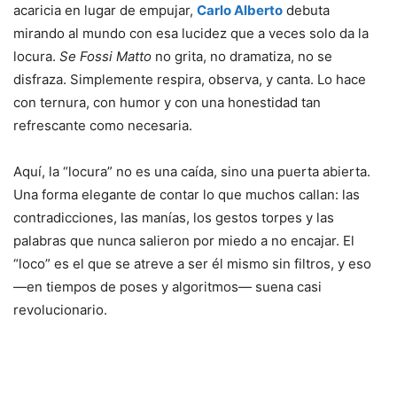
acaricia
en
lugar
de
empujar,
Carlo
Alberto
debuta
mirando
al
mundo
con
esa
lucidez
que
a
veces
solo
da
la
locura.
Se
Fossi
Matto
no
grita,
no
dramatiza,
no
se
disfraza.
Simplemente
respira,
observa,
y
canta.
Lo
hace
con
ternura,
con
humor
y
con
una
honestidad
tan
refrescante
como
necesaria.
Aquí,
la “
locura”
no
es
una
caída,
sino
una
puerta
abierta.
Una
forma
elegante
de
contar
lo
que
muchos
callan:
las
contradicciones,
las
manías,
los
gestos
torpes
y
las
palabras
que
nunca
salieron
por
miedo
a
no
encajar.
El
“
loco”
es
el
que
se
atreve
a
ser
él
mismo
sin
filtros,
y
eso
—
en
tiempos
de
poses
y
algoritmos—
suena
casi
revolucionario.