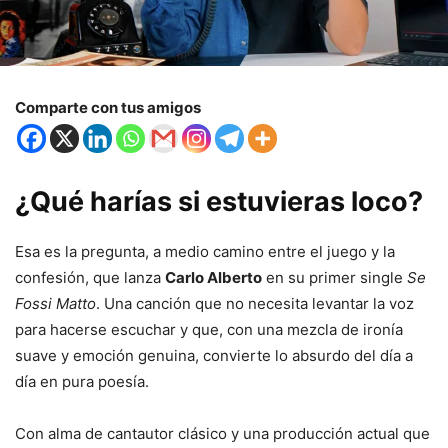
Comparte con tus amigos
¿
Qué
harías
si
estuvieras
loco?
Esa
es
la
pregunta,
a
medio
camino
entre
el
juego
y
la
confesión,
que
lanza
Carlo
Alberto
en
su
primer
single
Se
Fossi
Matto
.
Una
canción
que
no
necesita
levantar
la
voz
para
hacerse
escuchar
y
que,
con
una
mezcla
de
ironía
suave
y
emoción
genuina,
convierte
lo
absurdo
del
día
a
día
en
pura
poesía.
Con
alma
de
cantautor
clásico
y
una
producción
actual
que