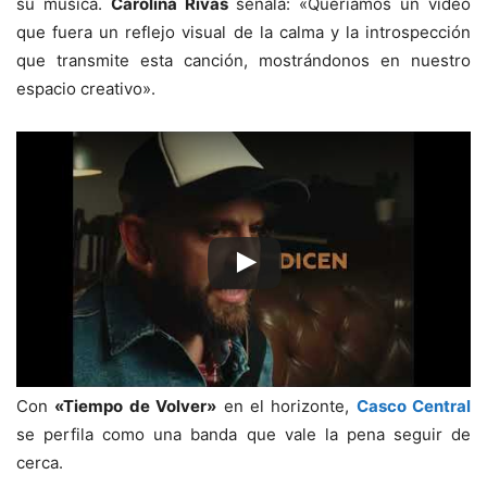
su música.
Carolina Rivas
señala: «Queríamos un video
que fuera un reflejo visual de la calma y la introspección
que transmite esta canción, mostrándonos en nuestro
espacio creativo».
Con
«Tiempo de Volver»
en el horizonte,
Casco Central
se perfila como una banda que vale la pena seguir de
cerca.