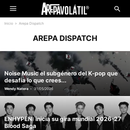
Inicio
Arepa Dispatch
AREPA DISPATCH
Noise Music el subgénero del K-pop que
desafía lo que crees...
Wendy Natera
-
31/05/2026
ENHYPEN: inicia su gira mundial 2026-27
Blood Saga