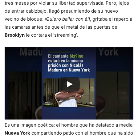
tres meses por violar su libertad supervisada. Pero, lejos
de entrar cabizbajo, llegó presumiendo de su nuevo
vecino de bloque.
¡Quiero bailar con él!
, gritaba el rapero a
las cámaras antes de que el metal de las puertas de
Brooklyn
le cortara el ‘streaming’.
Es una imagen poética: el hombre que ha delatado a media
Nueva York
compartiendo patio con el hombre que ha sido