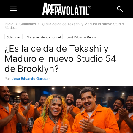
Inicio
Columnas
¿Es la celda de Tekashi y Maduro el nuevo Studio
54 de...
Columnas
El manual de lo anormal
José Eduardo García
¿Es la celda de Tekashi y
Maduro el nuevo Studio 54
de Brooklyn?
Por
Jose Eduardo García
-