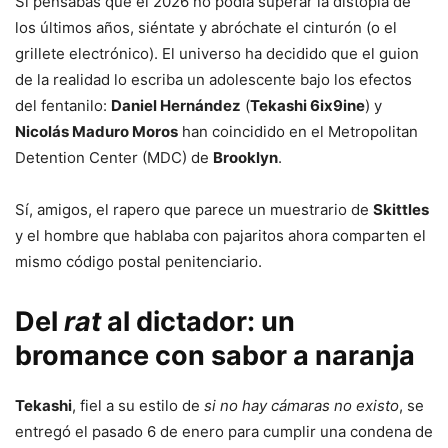
Si pensabas que el 2026 no podía superar la distopía de
los últimos años, siéntate y abróchate el cinturón (o el
grillete electrónico). El universo ha decidido que el guion
de la realidad lo escriba un adolescente bajo los efectos
del fentanilo:
Daniel Hernández
(
Tekashi 6ix9ine
) y
Nicolás Maduro Moros
han coincidido en el Metropolitan
Detention Center (MDC) de
Brooklyn
.
Sí, amigos, el rapero que parece un muestrario de
Skittles
y el hombre que hablaba con pajaritos ahora comparten el
mismo código postal penitenciario.
Del
rat
al dictador: un
bromance con sabor a naranja
Tekashi
, fiel a su estilo de
si no hay cámaras no existo
, se
entregó el pasado 6 de enero para cumplir una condena de