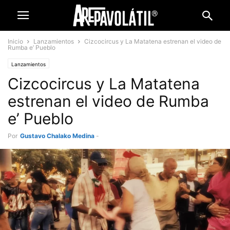
Inicio
Lanzamientos
Cizcocircus y La Matatena estrenan el video de
Rumba e’ Pueblo
Lanzamientos
Cizcocircus y La Matatena
estrenan el video de Rumba
e’ Pueblo
Por
Gustavo Chalako Medina
-