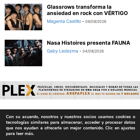
Glassrows transforma la
ansiedad en rock con VÉRTIGO
Magenta Castillo
-
06/08/2026
Nasa Histoires presenta FAUNA
Gaby Ledezma
-
04/08/2026
Con su acuerdo, nosotros y nuestros socios usamos cookies o
© ArepaVolatil.Com 2021-2025 - Hecho por humanos, no por
tecnologías similares para almacenar, acceder y procesar datos
IA. | Todos los derechos reservados.
que nos ayudan a ofrecerle un mejor contenido. Clic en ajustes
para leer más.