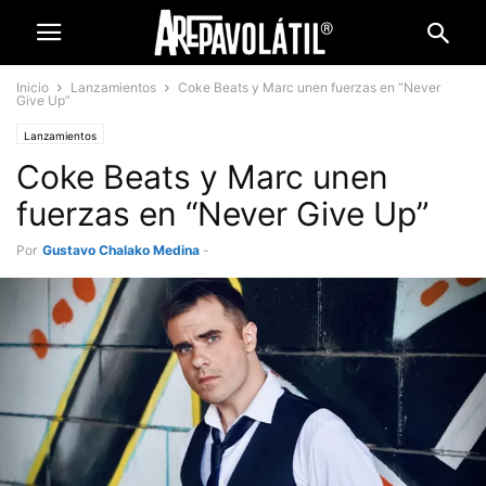
Inicio
Lanzamientos
Coke Beats y Marc unen fuerzas en “Never
Give Up”
Lanzamientos
Coke Beats y Marc unen
fuerzas en “Never Give Up”
Por
Gustavo Chalako Medina
-