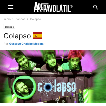
Inicio
Bandas
Colapso
Bandas
Colapso
Por
Gustavo Chalako Medina
-