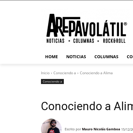
HOME
NOTICIAS
COLUMNAS
CO
Inicio
Conociendo a
Conociendo a Alima
Conociendo a
Conociendo a Ali
Escrito por
Mauro Nicolás Gamboa
15/12/2