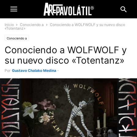
Inicio
Conociendo a
Conociendo a WOLFWOLF y su nuevo disco
«Totentanz»
Conociendo a
Conociendo a WOLFWOLF y
su nuevo disco «Totentanz»
Por
Gustavo Chalako Medina
-