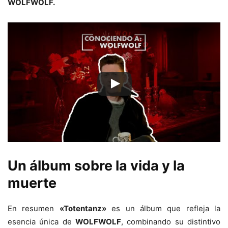
WOLFWOLF.
Un álbum sobre la vida y la
muerte
En resumen
«Totentanz»
es un álbum que refleja la
esencia única de
WOLFWOLF
, combinando su distintivo