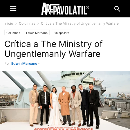
Inicio
Columnas
Crítica a The Ministry of Ungentlemanly Warfare
Columnas
Edwin Marcano
Sin spoilers
Crítica a The Ministry of
Ungentlemanly Warfare
Por
Edwin Marcano
-