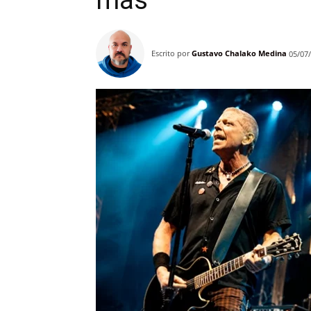
más
Escrito por
Gustavo Chalako Medina
05/07