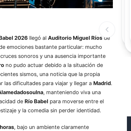
Rec
Re
"
c
d
l
t
 Babel 2026
llegó al
Auditorio Miguel Ríos
de
de emociones bastante particular: mucho
 cruces sonoros y una ausencia importante
ro
no pudo actuar debido a la situación de
ecientes sismos, una noticia que la propia
las dificultades para viajar y llegar a
Madrid
.
Alamedadosoulna
, manteniendo viva una
pacidad de
Río Babel
para moverse entre el
estizaje y la comedia sin perder identidad.
 horas
, bajo un ambiente claramente