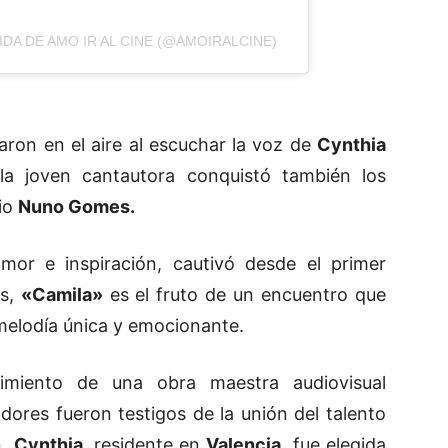
DA DE AMO IR AL CINE (@AMOIRALCINE)
ron en el aire al escuchar la voz de
Cynthia
 la joven cantautora conquistó también los
io
Nuno Gomes.
amor e inspiración, cautivó desde el primer
es,
«Camila»
es el fruto de un encuentro que
 melodía única y emocionante.
imiento de una obra maestra audiovisual
ores fueron testigos de la unión del talento
n.
Cynthia
, residente en
Valencia
, fue elegida