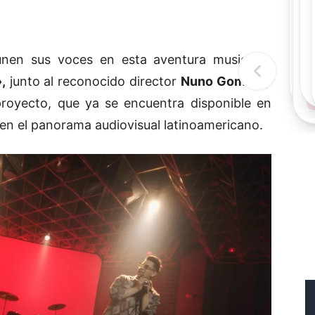
Rec
Re
"
c
nen sus voces en esta aventura musical y
d
l
,
junto al reconocido director
Nuno Gomes
y
t
proyecto, que ya se encuentra disponible en
 en el panorama audiovisual latinoamericano.