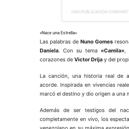
UNA PUBLICACIÓN COMPARTI
«Nace una Estrella»
Las palabras de
Nuno Gomes
resona
Daniela
. Con su tema
«Camila»
,
corazones de
Victor Drija
y del prop
La canción, una historia real de 
acorde. Inspirada en vivencias real
marcó el destino y dio origen a una
Además de ser testigos del nac
completamente en vivo, los espectad
venezolano en su máxima expresió