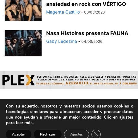
ansiedad en rock con VÉRTIGO
Magenta Castillo
-
06/08/2026
Nasa Histoires presenta FAUNA
Gaby Ledezma
-
04/08/2026
Con su acuerdo, nosotros y nuestros socios usamos cookies o
© ArepaVolatil.Com 2021-2025 - Hecho por humanos, no por
tecnologías similares para almacenar, acceder y procesar datos
IA. | Todos los derechos reservados.
que nos ayudan a ofrecerle un mejor contenido. Clic en ajustes
para leer más.
Cerrar el banner de 
Aceptar
Rechazar
Ajustes