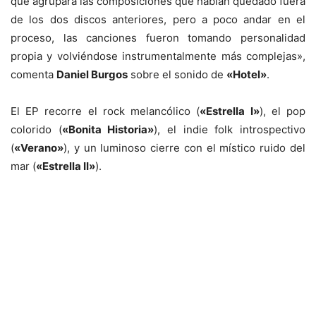
que agrupara las composiciones que habían quedado fuera
de los dos discos anteriores, pero a poco andar en el
proceso, las canciones fueron tomando personalidad
propia y volviéndose instrumentalmente más complejas»,
comenta
Daniel Burgos
sobre el sonido de
«Hotel»
.
El EP recorre el rock melancólico (
«Estrella I»
), el pop
colorido (
«Bonita Historia»
), el indie folk introspectivo
(
«Verano»
), y un luminoso cierre con el místico ruido del
mar (
«Estrella II»
).