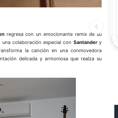
Rec
Re
"
c
d
l
t
en
regresa con un emocionante remix de su
n una colaboración especial con
Santander
y
transforma la canción en una conmovedora
entación delicada y armoniosa que realza su