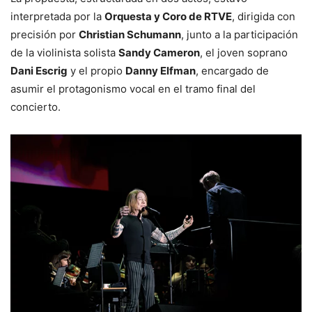
interpretada por la
Orquesta y Coro de RTVE
, dirigida con
precisión por
Christian Schumann
, junto a la participación
de la violinista solista
Sandy Cameron
, el joven soprano
Dani Escrig
y el propio
Danny Elfman
, encargado de
asumir el protagonismo vocal en el tramo final del
concierto.