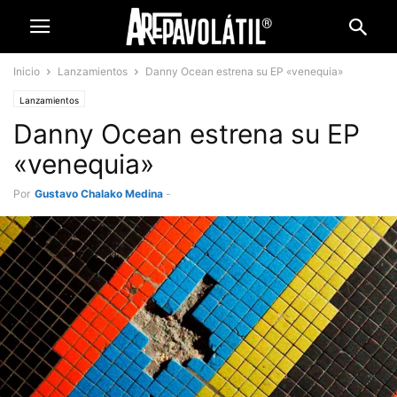
Inicio
Lanzamientos
Danny Ocean estrena su EP «venequia»
Lanzamientos
Danny Ocean estrena su EP
«venequia»
Por
Gustavo Chalako Medina
-