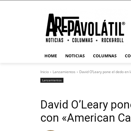
HOME
NOTICIAS
COLUMNAS
CO
Inicio
Lanzamientos
David O’Leary pone el dedo en 
Lanzamientos
David O’Leary pone
con «American Ca