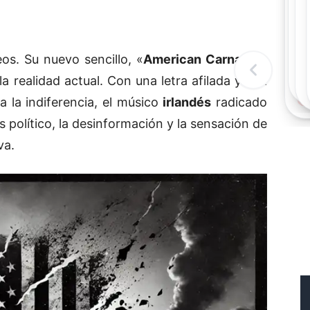
Rec
Rec
"
c
"
s. Su nuevo sencillo, «
American Carnage
«,
d
a
l
s
a realidad actual. Con una letra afilada y una
t
e
s
 la indiferencia, el músico
irlandés
radicado
 político, la desinformación y la sensación de
va.