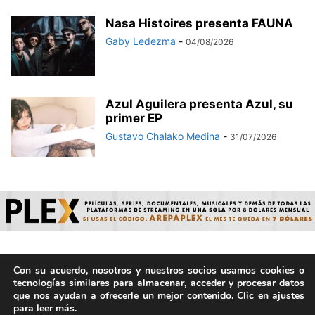
Nasa Histoires presenta FAUNA
Gaby Ledezma
-
04/08/2026
Azul Aguilera presenta Azul, su
primer EP
Gustavo Chalako Medina
-
31/07/2026
Con su acuerdo, nosotros y nuestros socios usamos cookies o
© ArepaVolatil.Com 2021-2025 - Hecho por humanos, no por
tecnologías similares para almacenar, acceder y procesar datos
IA. | Todos los derechos reservados.
que nos ayudan a ofrecerle un mejor contenido. Clic en ajustes
para leer más.