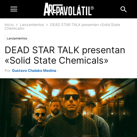
Inicio
Lanzamientos
DEAD STAR TALK presentan «Solid State
Chemicals»
Lanzamientos
DEAD STAR TALK presentan
«Solid State Chemicals»
Por
Gustavo Chalako Medina
-