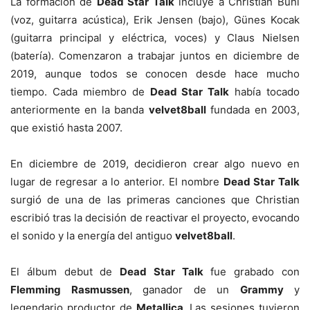
La formación de
Dead Star Talk
incluye a Christian Buhl
(voz, guitarra acústica), Erik Jensen (bajo), Günes Kocak
(guitarra principal y eléctrica, voces) y Claus Nielsen
(batería). Comenzaron a trabajar juntos en diciembre de
2019, aunque todos se conocen desde hace mucho
tiempo. Cada miembro de
Dead Star Talk
había tocado
anteriormente en la banda
velvet8ball
fundada en 2003,
que existió hasta 2007.
En diciembre de 2019, decidieron crear algo nuevo en
lugar de regresar a lo anterior. El nombre
Dead Star Talk
surgió de una de las primeras canciones que Christian
escribió tras la decisión de reactivar el proyecto, evocando
el sonido y la energía del antiguo
velvet8ball
.
El álbum debut de
Dead Star Talk
fue grabado con
Flemming Rasmussen
, ganador de un
Grammy
y
legendario productor de
Metallica
. Las sesiones tuvieron