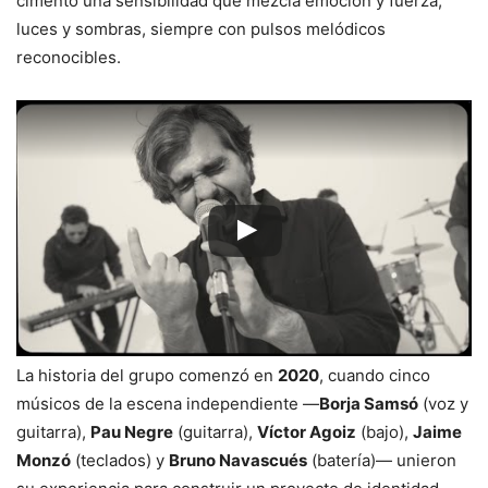
cimentó una sensibilidad que mezcla emoción y fuerza,
luces y sombras, siempre con pulsos melódicos
reconocibles.
La historia del grupo comenzó en
2020
, cuando cinco
músicos de la escena independiente —
Borja Samsó
(voz y
guitarra),
Pau Negre
(guitarra),
Víctor Agoiz
(bajo),
Jaime
Monzó
(teclados) y
Bruno Navascués
(batería)— unieron