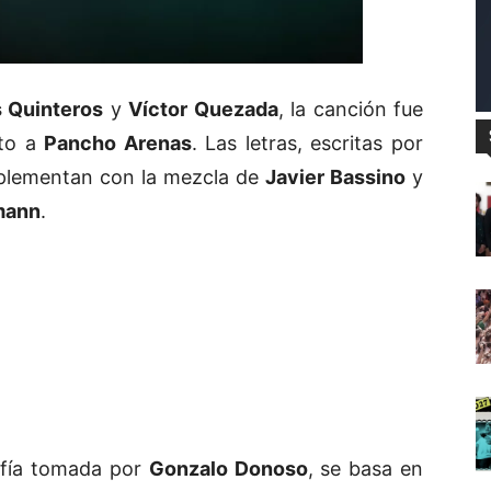
s Quinteros
y
Víctor Quezada
, la canción fue
to a
Pancho Arenas
. Las letras, escritas por
plementan con la mezcla de
Javier Bassino
y
mann
.
rafía tomada por
Gonzalo Donoso
, se basa en