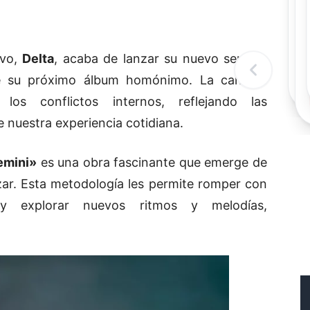
Rec
Re
"
c
ivo,
Delta
, acaba de lanzar su nuevo sencillo
d
l
e su próximo álbum homónimo. La canción
t
os conflictos internos, reflejando las
 nuestra experiencia cotidiana.
emini»
es una obra fascinante que emerge de
zar. Esta metodología les permite romper con
s y explorar nuevos ritmos y melodías,