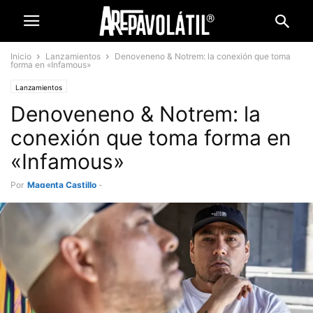
Inicio
Lanzamientos
Denoveneno & Notrem: la conexión que toma
forma en «Infamous»
Lanzamientos
Denoveneno & Notrem: la
conexión que toma forma en
«Infamous»
Por
Magenta Castillo
-