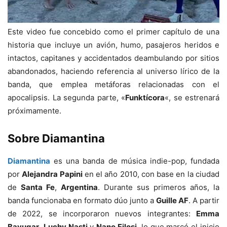
Este video fue concebido como el primer capítulo de una
historia que incluye un avión, humo, pasajeros heridos e
intactos, capitanes y accidentados deambulando por sitios
abandonados, haciendo referencia al universo lírico de la
banda, que emplea metáforas relacionadas con el
apocalipsis. La segunda parte, «
Funktícora
«, se estrenará
próximamente.
Sobre Diamantina
Diamantina
es una banda de música indie-pop, fundada
por
Alejandra Papini
en el año 2010, con base en la ciudad
de
Santa Fe
,
Argentina
. Durante sus primeros años, la
banda funcionaba en formato dúo junto a
Guille AF
. A partir
de 2022, se incorporaron nuevos integrantes:
Emma
Bayugar
,
Luchy Nasti
y
Nano Filosi
, lo que marcó el inicio