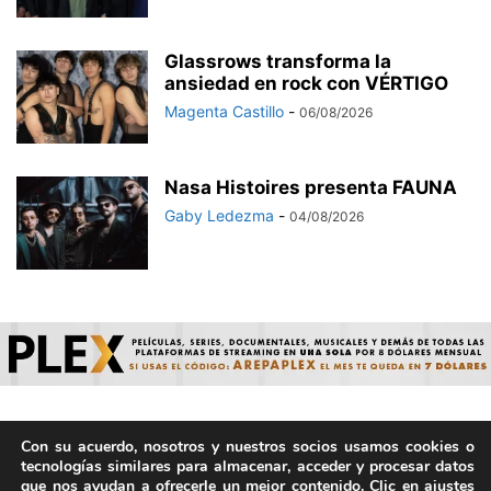
Glassrows transforma la
ansiedad en rock con VÉRTIGO
Magenta Castillo
-
06/08/2026
Nasa Histoires presenta FAUNA
Gaby Ledezma
-
04/08/2026
Con su acuerdo, nosotros y nuestros socios usamos cookies o
© ArepaVolatil.Com 2021-2025 - Hecho por humanos, no por
tecnologías similares para almacenar, acceder y procesar datos
IA. | Todos los derechos reservados.
que nos ayudan a ofrecerle un mejor contenido. Clic en ajustes